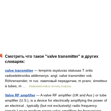
Смотреть что такое "valve transmitter" в других
словарях:
valve transmitter
— lempinis siųstuvas statusas T sritis
radioelektronika atitikmenys: angl. valve transmitter vok.
Röhrensender, m rus. ламповый передатчик, m pranc. émetteur
à tubes, m …
Radioelektronikos terminų žodynas
Valve RF amplifier
— A valve RF amplifier (UK and Aus.) or tube
amplifier (U.S.), is a device for electrically amplifying the power of
an electrical , typically (but not exclusively) radio frequency
signals.Low to medium power valve amplifiers for frequencies