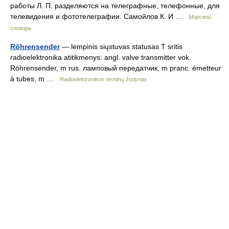
работы Л. П. разделяются на телеграфные, телефонные, для
телевидения и фототелеграфии. Самойлов К. И …
Морской
словарь
Röhrensender
— lempinis siųstuvas statusas T sritis
radioelektronika atitikmenys: angl. valve transmitter vok.
Röhrensender, m rus. ламповый передатчик, m pranc. émetteur
à tubes, m …
Radioelektronikos terminų žodynas