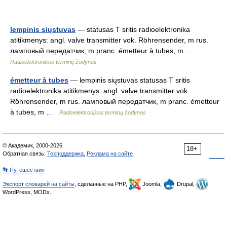
lempinis siųstuvas
— statusas T sritis radioelektronika
atitikmenys: angl. valve transmitter vok. Röhrensender, m rus.
ламповый передатчик, m pranc. émetteur à tubes, m …
Radioelektronikos terminų žodynas
émetteur à tubes
— lempinis siųstuvas statusas T sritis
radioelektronika atitikmenys: angl. valve transmitter vok.
Röhrensender, m rus. ламповый передатчик, m pranc. émetteur
à tubes, m …
Radioelektronikos terminų žodynas
© Академик, 2000-2026
18+
Обратная связь:
Техподдержка
,
Реклама на сайте
👣 Путешествия
Экспорт словарей на сайты
, сделанные на PHP,
Joomla,
Drupal,
WordPress, MODx.